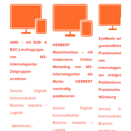
EyeMedic setzt auf
AMD – mit B2B- &
HERBERT
ganzheitliches
B2C-Landingpages
Maschinenbau – mit
Praxismarketing
von M3-
modernerm Online-
von M3-
Internetagentur
Marketing von M3-
Internetagentur
Zielgruppen
Internetagentur die
zur erfolgreichen
erreichen
Marke HERBERT
Positionierung der
nachhaltig
Praxismarke in
Service: Digitale
positionieren
Würzburg
Kommunikation
Branche: Industrie /
Service: Digitale
Service: Digitale
Logistik
Kommunikation
Kommunikation
Branche: Industrie /
Branche:
Weiterlesen...
Logistik
Healthcare