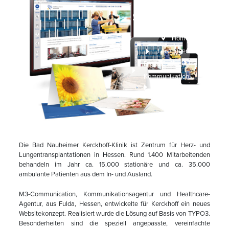
Klinik stellt
sich im Web
neu auf
Home
Leistungen
Digitale
Kommunikation
Die international renommierte Kerckhoff-Klinik stellt sich im Web neu auf
Die Bad Nauheimer Kerckhoff-Klinik ist Zentrum für Herz- und
Lungentransplantationen in Hessen. Rund 1.400 Mitarbeitenden
behandeln im Jahr ca. 15.000 stationäre und ca. 35.000
ambulante Patienten aus dem In- und Ausland.
M3-Communication, Kommunikationsagentur und Healthcare-
Agentur, aus Fulda, Hessen, entwickelte für Kerckhoff ein neues
Websitekonzept. Realisiert wurde die Lösung auf Basis von TYPO3.
Besonderheiten sind die speziell angepasste, vereinfachte