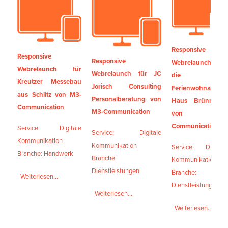
Responsive
Responsive
Responsive
Webrelaunch für
Webrelaunch für
Webrelaunch für JC
die
Kreutzer Messebau
Jorisch Consulting
Ferienwohnanlage
aus Schlitz von M3-
Personalberatung von
Haus Brünnstein
Communication
M3-Communication
von M3-
Communication
Service: Digitale
Service: Digitale
Kommunikation
Kommunikation
Service: Digitale
Branche: Handwerk
Branche:
Kommunikation
Dienstleistungen
Branche:
Weiterlesen...
Dienstleistungen
Weiterlesen...
Weiterlesen...