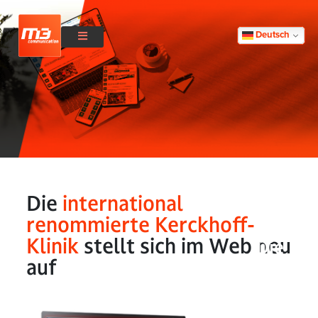
Deutsch
Die
international
renommierte Kerckhoff-
Klinik
stellt sich im Web neu
Die
auf
international
renommierte
Kerckhoff-