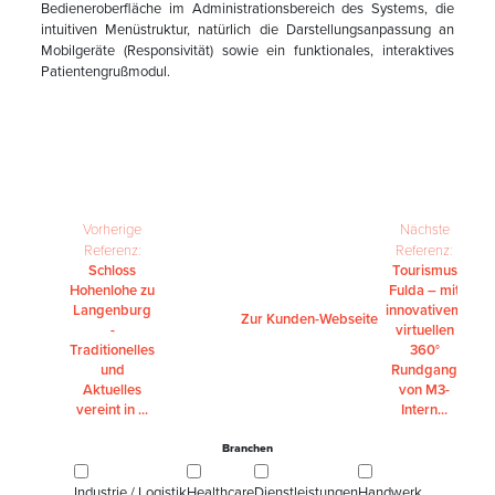
Bedieneroberfläche im Administrationsbereich des Systems, die
intuitiven Menüstruktur, natürlich die Darstellungsanpassung an
Mobilgeräte (Responsivität) sowie ein funktionales, interaktives
Patientengrußmodul.
Vorherige
Nächste
Referenz:
Referenz:
Schloss
Tourismus
Hohenlohe zu
Fulda – mit
Langenburg
innovativem
Zur Kunden-Webseite
-
virtuellen
Traditionelles
360°
und
Rundgang
Aktuelles
von M3-
vereint in ...
Intern...
Branchen
Industrie / Logistik
Healthcare
Dienstleistungen
Handwerk