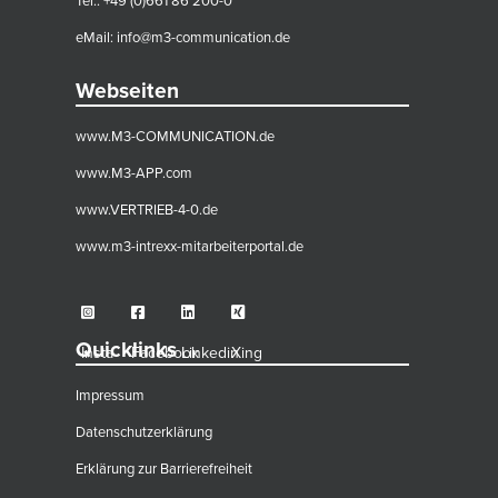
Tel.: +49 (0)661 86 200-0
eMail:
info@m3-communication.de
Webseiten
www.M3-COMMUNICATION.de
www.M3-APP.com
www.VERTRIEB-4-0.de
www.m3-intrexx-mitarbeiterportal.de
Quicklinks
Insta
Facebook
Linkedin
Xing
Impressum
Datenschutzerklärung
Erklärung zur Barrierefreiheit