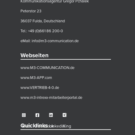
Kommunikationsagentur Gregor Pchalek
Peterstor 23
36037 Fulda, Deutschland
Tel.: +49 (0)661 86 200-0
eMail:
info@m3-communication.de
Webseiten
www.M3-COMMUNICATION.de
www.M3-APP.com
www.VERTRIEB-4-0.de
www.m3-intrexx-mitarbeiterportal.de
Quicklinks
Insta
Facebook
Linkedin
Xing