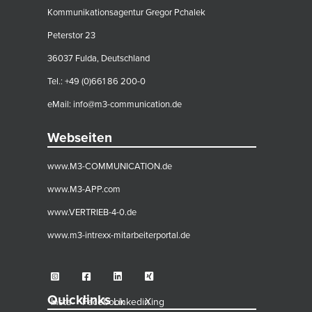
Kommunikationsagentur Gregor Pchalek
Peterstor 23
36037 Fulda, Deutschland
Tel.: +49 (0)661 86 200-0
eMail:
info@m3-communication.de
Webseiten
www.M3-COMMUNICATION.de
www.M3-APP.com
www.VERTRIEB-4-0.de
www.m3-intrexx-mitarbeiterportal.de
Quicklinks
Insta
Facebook
Linkedin
Xing