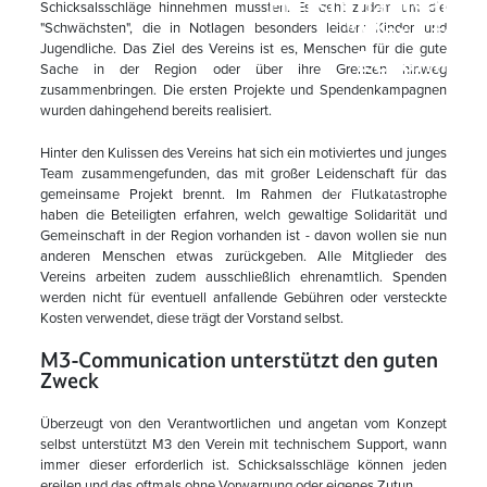
Hilfsorganisatio
Schicksalsschläge hinnehmen mussten. Es geht zudem um die
"Mer Ston
"Schwächsten", die in Notlagen besonders leiden: Kinder und
Jugendliche. Das Ziel des Vereins ist es, Menschen für die gute
Zesamme
Sache in der Region oder über ihre Grenzen hinweg
zusammenbringen. Die ersten Projekte und Spendenkampagnen
wurden dahingehend bereits realisiert.
Home
Hinter den Kulissen des Vereins hat sich ein motiviertes und junges
News
Team zusammengefunden, das mit großer Leidenschaft für das
Unterstützung der Hilfsorganisation "Mer Stonn Zesamme"
gemeinsame Projekt brennt. Im Rahmen der Flutkatastrophe
haben die Beteiligten erfahren, welch gewaltige Solidarität und
Gemeinschaft in der Region vorhanden ist - davon wollen sie nun
anderen Menschen etwas zurückgeben. Alle Mitglieder des
Vereins arbeiten zudem ausschließlich ehrenamtlich. Spenden
werden nicht für eventuell anfallende Gebühren oder versteckte
Kosten verwendet, diese trägt der Vorstand selbst.
M3-Communication unterstützt den guten
Zweck
Überzeugt von den Verantwortlichen und angetan vom Konzept
selbst unterstützt M3 den Verein mit technischem Support, wann
immer dieser erforderlich ist. Schicksalsschläge können jeden
ereilen und das oftmals ohne Vorwarnung oder eigenes Zutun.