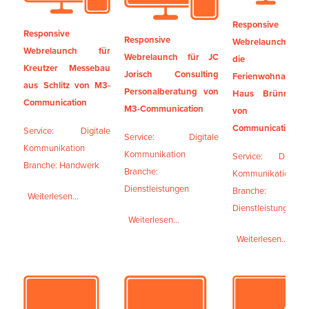
Responsive
Responsive
Responsive
Webrelaunch für
Webrelaunch für
Webrelaunch für JC
die
Kreutzer Messebau
Jorisch Consulting
Ferienwohnanlage
aus Schlitz von M3-
Personalberatung von
Haus Brünnstein
Communication
M3-Communication
von M3-
Communication
Service: Digitale
Service: Digitale
Kommunikation
Kommunikation
Service: Digitale
Branche: Handwerk
Branche:
Kommunikation
Dienstleistungen
Branche:
Weiterlesen...
Dienstleistungen
Weiterlesen...
Weiterlesen...