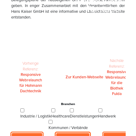
Webrelaunch
geben. In enger Zusammenarbiet mit den Verantwortlichen der
für Kaiser
Hans Kaiser GmbH ist eine informative und übersichtliche Website
Gleisbau
entstanden.
Home
Leistungen
Digitale
Kommunikation
Responsive Webrelaunch für Kaiser Gleisbau
Nächste
Vorherige
Referenz:
Referenz:
Responsive
Responsive
Zur Kunden-Webseite
Webrelaunch
Webrelaunch
für die
für Hohmann
Biothek
Dachtechnik
Fulda
Branchen
Industrie / Logistik
Healthcare
Dienstleistungen
Handwerk
Kommunen / Verbände