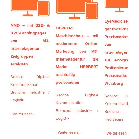
EyeMedic setzt auf
AMD – mit B2B- &
HERBERT
ganzheitliches
B2C-Landingpages
Maschinenbau – mit
Praxismarketing
von M3-
modernerm Online-
von M3-
Internetagentur
Marketing von M3-
Internetagentur
Zielgruppen
Internetagentur die
zur erfolgreichen
erreichen
Marke HERBERT
Positionierung der
nachhaltig
Praxismarke in
Service: Digitale
positionieren
Würzburg
Kommunikation
Branche: Industrie /
Service: Digitale
Service: Digitale
Logistik
Kommunikation
Kommunikation
Branche: Industrie /
Branche:
Weiterlesen...
Logistik
Healthcare
Weiterlesen...
Weiterlesen...