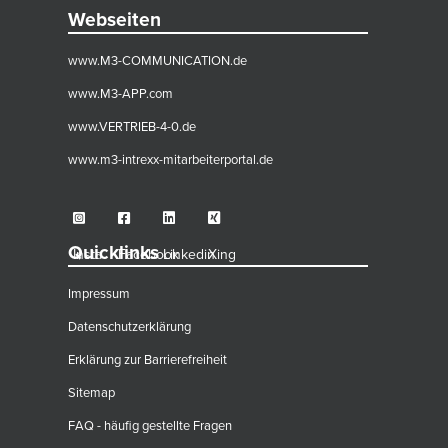
Webseiten
www.M3-COMMUNICATION.de
www.M3-APP.com
www.VERTRIEB-4-0.de
www.m3-intrexx-mitarbeiterportal.de
Quicklinks
Insta
Facebook
Linkedin
Xing
Impressum
Datenschutzerklärung
Erklärung zur Barrierefreiheit
Sitemap
FAQ - häufig gestellte Fragen