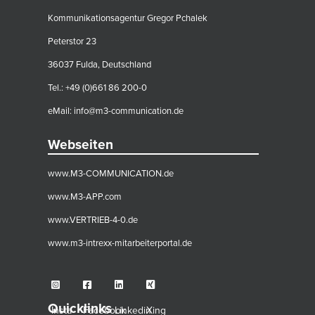
Kommunikationsagentur Gregor Pchalek
Peterstor 23
36037 Fulda, Deutschland
Tel.: +49 (0)661 86 200-0
eMail:
info@m3-communication.de
Webseiten
www.M3-COMMUNICATION.de
www.M3-APP.com
www.VERTRIEB-4-0.de
www.m3-intrexx-mitarbeiterportal.de
Quicklinks
Insta
Facebook
Linkedin
Xing