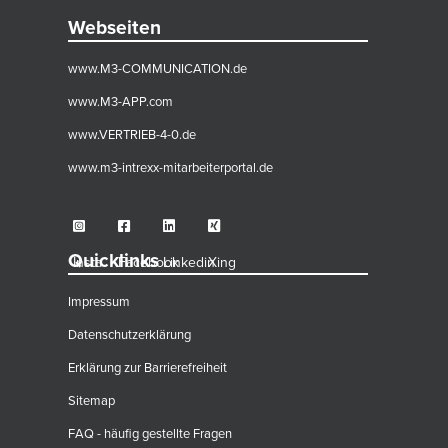
Webseiten
www.M3-COMMUNICATION.de
www.M3-APP.com
www.VERTRIEB-4-0.de
www.m3-intrexx-mitarbeiterportal.de
Quicklinks
Insta
Facebook
Linkedin
Xing
Impressum
Datenschutzerklärung
Erklärung zur Barrierefreiheit
Sitemap
FAQ - häufig gestellte Fragen