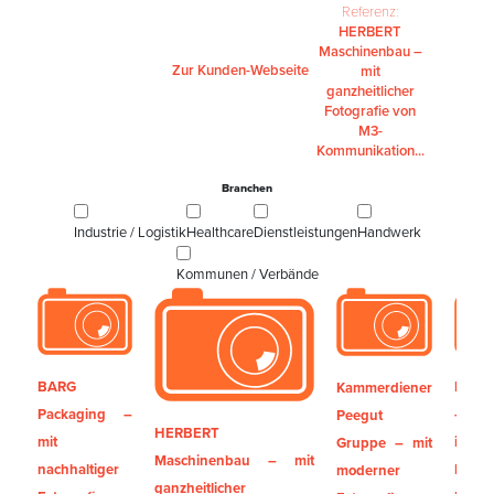
Referenz:
HERBERT
Maschinenbau –
Zur Kunden-Webseite
mit
ganzheitlicher
Fotografie von
M3-
Kommunikation...
Branchen
Industrie / Logistik
Healthcare
Dienstleistungen
Handwerk
Kommunen / Verbände
BARG
KSK 
Kammerdiener
Packaging –
– 
Peegut
HERBERT
mit
innov
Gruppe – mit
Maschinenbau – mit
nachhaltiger
Fotog
moderner
ganzheitlicher