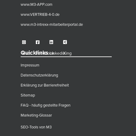
www.M3-APP.com
www.VERTRIEB-4-0.de
www.m3-intrexx-mitarbeiterportal.de
Quicklinks
Insta
Facebook
Linkedin
Xing
Impressum
Datenschutzerklärung
Erklärung zur Barrierefreiheit
Sitemap
FAQ - häufig gestellte Fragen
Marketing-Glossar
SEO-Tools von M3