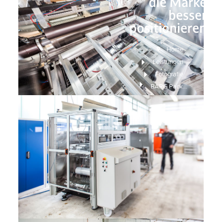
die Marke
besser
positionieren
Home
Leistungen
Fotografie
BARG Packaging – mit nachhaltiger Fotografie von M3-Werbeagentur die Marke besser positionieren