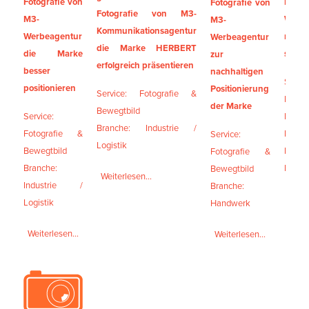
Fotografie von
M3-
Fotografie von
Fotografie von M3-
M3-
Werbe
M3-
Kommunikationsagentur
Werbeagentur
neue
Werbeagentur
die Marke HERBERT
die Marke
setze
zur
erfolgreich präsentieren
besser
nachhaltigen
Servic
positionieren
Positionierung
Service: Fotografie &
Foto
der Marke
Bewegtbild
Service:
Beweg
Branche: Industrie /
Fotografie &
Branc
Service:
Logistik
Bewegtbild
Indu
Fotografie &
Branche:
Logist
Bewegtbild
Weiterlesen...
Industrie /
Branche:
Weite
Logistik
Handwerk
Weiterlesen...
Weiterlesen...