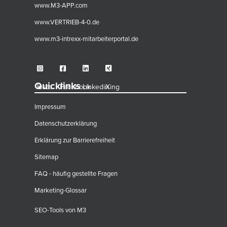
www.M3-APP.com
www.VERTRIEB-4-0.de
www.m3-intrexx-mitarbeiterportal.de
Quicklinks
Insta
Facebook
Linkedin
Xing
Impressum
Datenschutzerklärung
Erklärung zur Barrierefreiheit
Sitemap
FAQ - häufig gestellte Fragen
Marketing-Glossar
SEO-Tools von M3