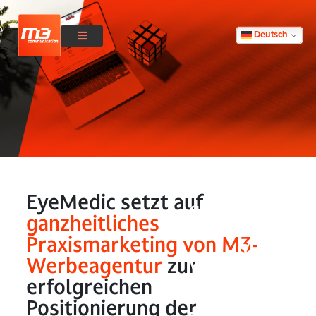
Deutsch
EyeMedic setzt
auf
EyeMedic setzt auf
ganzheitliches
ganzheitliches
Praxismarketing
Praxismarketing von M3-
von M3-
Werbeagentur
zur
Werbeagentur
zur
erfolgreichen
erfolgreichen
Positionierung der