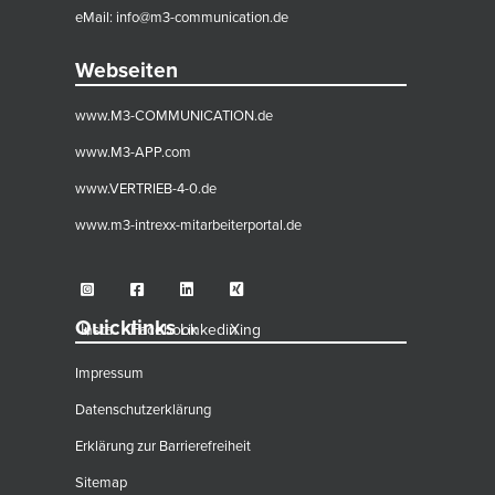
eMail:
info@m3-communication.de
Webseiten
www.M3-COMMUNICATION.de
www.M3-APP.com
www.VERTRIEB-4-0.de
www.m3-intrexx-mitarbeiterportal.de
Quicklinks
Insta
Facebook
Linkedin
Xing
Impressum
Datenschutzerklärung
Erklärung zur Barrierefreiheit
Sitemap