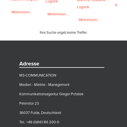
Logistik
Weiterl
Logistik
Weiterlesen...
Weiterlesen...
Weiterlesen...
Ihre Suche ergab keine Treffer.
Adresse
M3-COMMUNICATION
Medien - Märkte - Management
Kommunikationsagentur Gregor Pchalek
Peterstor 23
36037 Fulda, Deutschland
Tel.: +49 (0)661 86 200-0