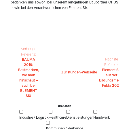
bedanken uns sowohl bei unserem langjährigen Baupartner OPUS
sowie bei den Verantwortlichen von Element Six.
Vorherige
Referenz:
Nächste
BAUMA
2019:
Referenz:
Bestmarken,
Element Six
Zur Kunden-Webseite
wo man
auf der
hinschaut –
Bildungsmesse
auch bei
Fulda 2025
ELEMENT
SIX
Branchen
Industrie / Logistik
Healthcare
Dienstleistungen
Handwerk
Kommunen / Verbände