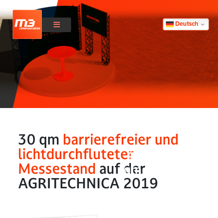
Deutsch
30 qm
barrierefreier und
lichtdurchfluteter
Element Six – 3
Messestand
auf der
qm barrierefreie
AGRITECHNICA 2019
un
lichtdurchflutete
Messestand au