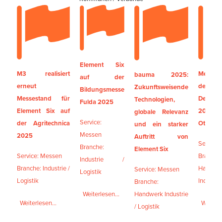
Element Six
M3 realisiert
Messes
bauma 2025:
auf der
erneut
der
Zukunftsweisende
Bildungsmesse
Messestand für
Denkma
Technologien,
Fulda 2025
Element Six auf
2024 
globale Relevanz
Service:
der Agritechnica
Otterbe
und ein starker
Messen
2025
Auftritt von
Service
Branche:
Element Six
Service: Messen
Branche
Industrie /
Branche: Industrie /
Handwe
Service: Messen
Logistik
Logistik
Industrie
Branche:
Handwerk Industrie
Weiterlesen...
Weiterlesen...
Weiterl
/ Logistik