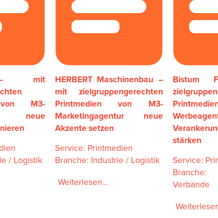
 – mit
HERBERT Maschinenbau –
Bistum 
echten
mit zielgruppengerechten
zielgruppe
n von M3-
Printmedien von M3-
Printmed
tur neue
Marketingagentur neue
Werbea
onieren
Akzente setzen
Verankerun
stärken
edien
Service: Printmedien
e / Logistik
Branche: Industrie / Logistik
Service: Pr
Branche:
Weiterlesen...
Verbände
Weiterlesen