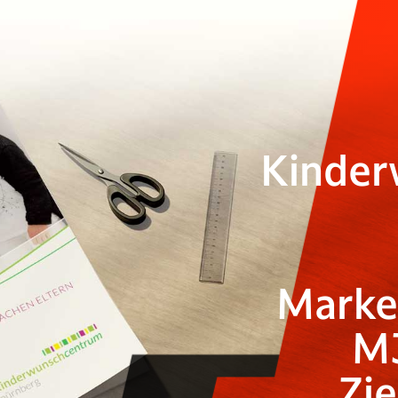
Kinder
Marke
M
Zi