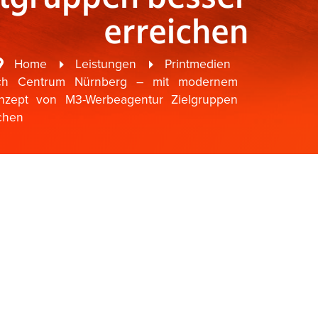
erreichen
Home
Leistungen
Printmedien
ch Centrum Nürnberg – mit modernem
onzept von M3-Werbeagentur Zielgruppen
ichen