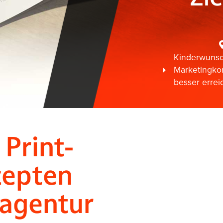
Kinderwuns
Marketingk
besser erre
Print-
zepten
agentur